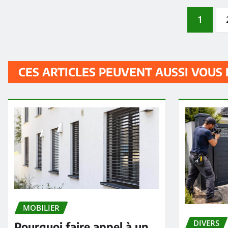
Pagination
1
des
CES ARTICLES PEUVENT AUSSI VOUS
publications
MOBILIER
DIVERS
Pourquoi faire appel à un