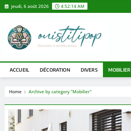
Skip
jeudi, 6 août 2026
4:52:15 AM
to
content
ACCUEIL
DÉCORATION
DIVERS
MOBILIER
Home
Archive by category "Mobilier"